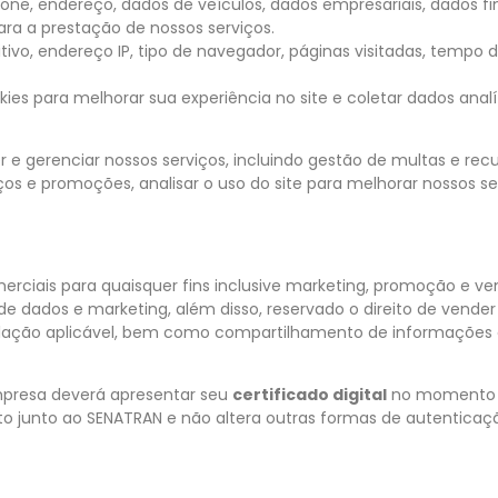
efone, endereço, dados de veículos, dados empresariais, dados f
ara a prestação de nossos serviços.
itivo, endereço IP, tipo de navegador, páginas visitadas, tempo
okies para melhorar sua experiência no site e coletar dados analí
e gerenciar nossos serviços, incluindo gestão de multas e recu
iços e promoções, analisar o uso do site para melhorar nossos 
ciais para quaisquer fins inclusive marketing, promoção e ve
de dados e marketing, além disso, reservado o direito de vend
legislação aplicável, bem como compartilhamento de informaçõ
empresa deverá apresentar seu
certificado digital
no momento d
o junto ao SENATRAN e não altera outras formas de autenticaçã