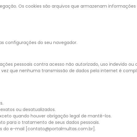
avegação. Os cookies são arquivos que armazenam informações n
das configurações do seu navegador.
ões pessoais contra acesso não autorizado, uso indevido ou d
a vez que nenhuma transmissão de dados pela internet é comp
s.
nexatos ou desatualizados.
 exceto quando houver obrigação legal de mantê-los.
o para o tratamento de seus dados pessoais.
és do e-mail [contato@portalmultas.com.br].